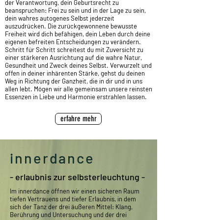
der Verantwortung, dein Geburtsrecht zu
beanspruchen: Frei zu sein und in der Lage zu sein,
dein wahres autogenes Selbst jederzeit
auszudrücken. Die zurückgewonnene bewusste
Freiheit wird dich befähigen, dein Leben durch deine
eigenen befreiten Entscheidungen zu verändern.
Schritt für Schritt schreitest du mit Zuversicht zu
einer stärkeren Ausrichtung auf die wahre Natur,
Gesundheit und Zweck deines Selbst. Verwurzelt und
offen in deiner inhärenten Stärke, gehst du deinen
Weg in Richtung der Ganzheit, die in dir und in uns
allen lebt. Mögen wir alle gemeinsam unsere reinsten
Essenzen in Liebe und Harmonie erstrahlen lassen.
erfahre mehr
innerdance
- erlaubnis zur selbsterleuchtung -
Im innerdance öffnen wir einen sicheren Raum
tiefen Vertrauens und tiefer Erlaubnis, in dem
sich der Tanz der drei äußeren Mittel: Klang,
Berührung und Untersuchung und der drei