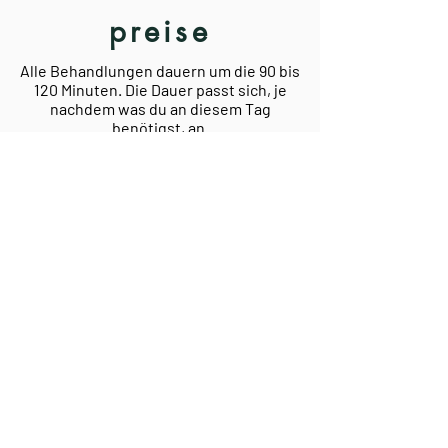
preise
Alle Behandlungen dauern um die 90 bis
120 Minuten. Die Dauer passt sich, je
nachdem was du an diesem Tag
benötigst, an.
Jede Behandlung beinhaltet einen
Austausch zum Beginn, die Behandlung
selbst und eine Reflexion am Ende der
Sitzung.
Mir ist es wichtig, dass sich jeder/e eine
Behandlung leisten kann, der/die fühlt,
dass es ihm/ihr zu mehr Gesundheit
und Zentrierung verhilft. Wissend, dass
es unterschiedliche Einkommen gibt
und jede/r, Heil-Arbeit für sich
persönlich unterschiedlich bewertet,
biete ich alle Behandlungen in einer
Preisspanne an. Du selbst darfst den
Wert unserer Zusammenarbeit spüren