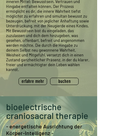
inneren Mittel: Bewusstsein, Vertrauen und
Hingabe entfalten können. Der Prozess
ermöglicht es dir, die innere Wahrheit tiefst
möglichst zu erfahren und simultan bewusst zu
bezeugen, befreit von jeglicher Anhaftung sowie
Unterdrückung, mit der Neugierde eines Kindes.
Mit Bewusstsein bist du eingeladen, das
zuzulassen und dich dem hinzugeben, was
gesehen, offenbart, befreit und angenommen
werden möchte. Die durch die Hingabe zu
deinem Selbst neu gewonnene Wahrheit,
Weisheit und Mitgefühl, versetzt dich in einen
Zustand ganzheitlicher Präsenz, in der du klarer,
freier und ermächtigter dein Leben wählen
kannst.
erfahre mehr
buchen
bioelectrische
craniosacral therapie
- energetische Ausrichtung der
Körper-Intelligenz -