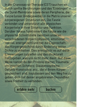
In der Craniosacral-Therapie (CST) tauchen wir,
durch sanfte Berührungen und das “Einklingen“ in
die Dural-Membrane sowie deren Peripherie, die
Faszie (unser Bindegewebe), in die Matrix unserer
körpereigenen Strukturen ein. Die Faszie
verbindet und unterstützt alle physischen
Körperteile in ihrer Struktur und Funktion.
Darüber hinaus funktioniert die Faszie wie die
physische Schnittstelle zwischen unseren
verschiedenen Körpern (physisch, emotional,
mental, energetisch) und hat die Eigenschaft,
das Körpergedächtnis durch Änderung seiner
Dichte zu erhalten. Dies ermöglicht es auf diese
Erinnerungen zugreifen und das strukturell
freizugeben, was uns nicht mehr dient. Auf diese
Weise kannst du den Prozess starten Traumata,
chronischen Schmerz, Glaubenssysteme,
Gefühls-Konstrukte, etc., die in Ihrem Körper
gespeichert sind, loszulassen und den Weg frei zu
geben, dich mit deiner angeborenen Gesundheit
sowie Freiheit zu verbinden.
erfahre mehr
buchen