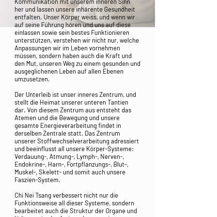
Kommunikation mit unserem inneren Sinn
her und lassen unsere inhärente Gesundheit
entfalten. Unser Körper weiss, und wenn wir
auf seine Führung hören und uns auf diese
einlassen sowie sein bestes Funktionieren
unterstützen, verstehen wir nicht nur, welche
Anpassungen wir im Leben vornehmen
müssen, sondern haben auch die Kraft und
den Mut, unseren Weg zu einem gesunden und
ausgeglichenen Leben auf allen Ebenen
umzusetzen.
Der Unterleib ist unser inneres Zentrum, und
stellt die Heimat unserer unteren Tantien
dar. Von diesem Zentrum aus entsteht das
Atemen und die Bewegung und unsere
gesamte Energieverarbeitung findet in
derselben Zentrale statt. Das Zentrum
unserer Stoffwechselverarbeitung adressiert
und beeinflusst all unsere Körper-Systeme:
Verdauung-, Atmung-, Lymph-, Nerven-,
Endokrine-, Harn-, Fortpflanzungs-, Blut-,
Muskel-, Skelett- und somit auch unsere
Faszien-System.
Chi Nei Tsang verbessert nicht nur die
Funktionsweise all dieser Systeme, sondern
bearbeitet auch die Struktur der Organe und