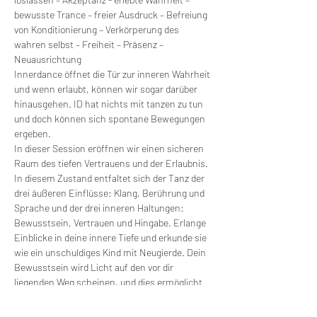
bewusste Trance – freier Ausdruck – Befreiung 
von Konditionierung – Verkörperung des 
wahren selbst – Freiheit – Präsenz – 
Neuausrichtung
Innerdance öffnet die Tür zur inneren Wahrheit 
und wenn erlaubt, können wir sogar darüber 
hinausgehen. ID hat nichts mit tanzen zu tun 
und doch können sich spontane Bewegungen 
ergeben. 
In dieser Session eröffnen wir einen sicheren 
Raum des tiefen Vertrauens und der Erlaubnis. 
In diesem Zustand entfaltet sich der Tanz der 
drei äußeren Einflüsse: Klang, Berührung und 
Sprache und der drei inneren Haltungen: 
Bewusstsein, Vertrauen und Hingabe. Erlange 
Einblicke in deine innere Tiefe und erkunde sie 
wie ein unschuldiges Kind mit Neugierde. Dein 
Bewusstsein wird Licht auf den vor dir 
liegenden Weg scheinen, und dies ermöglicht 
dir bahnbrechende Einsichten. Durch diese 
Erkennung wird Vertrauen geschaffen, 